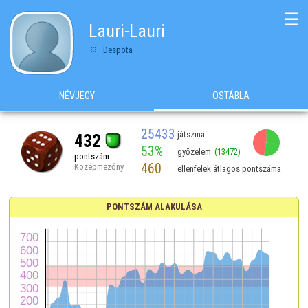
☰
Lauri-Lauri
Despota
NÉVJEGY
OSTÁBLA
25433
játszma
432
53%
győzelem
(13472)
pontszám
460
Középmezőny
ellenfelek átlagos pontszáma
PONTSZÁM ALAKULÁSA