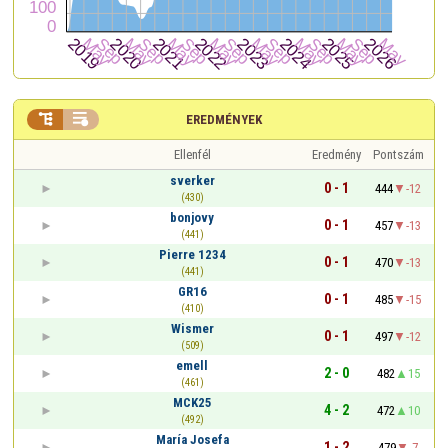


EREDMÉNYEK
Ellenfél
Eredmény
Pontszám
sverker
0 - 1
444
-12
(430)
bonjovy
0 - 1
457
-13
(441)
Pierre 1234
0 - 1
470
-13
(441)
GR16
0 - 1
485
-15
(410)
Wismer
0 - 1
497
-12
(509)
emell
2 - 0
482
15
(461)
MCK25
4 - 2
472
10
(492)
María Josefa
1 - 2
479
-7