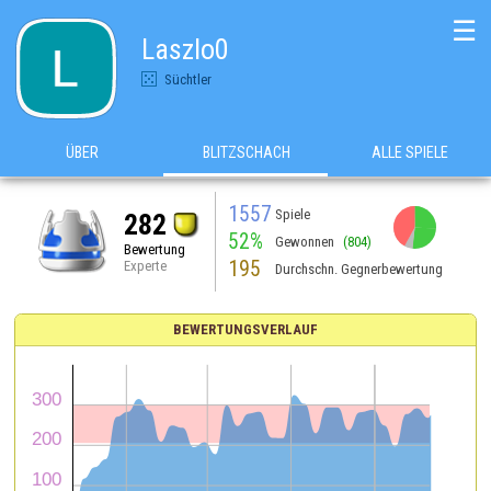
☰
Laszlo0
Süchtler
ÜBER
BLITZSCHACH
ALLE SPIELE
1557
Spiele
282
52%
Gewonnen
(804)
Bewertung
195
Experte
Durchschn. Gegnerbewertung
BEWERTUNGSVERLAUF