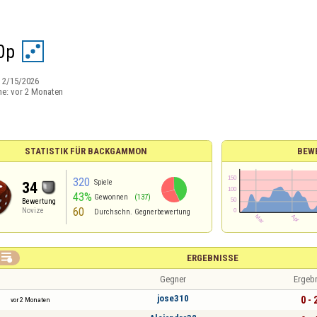
0p
:
2/15/2026
ne:
vor 2 Monaten
STATISTIK FÜR BACKGAMMON
BEW
320
Spiele
34
43%
Gewonnen
(137)
Bewertung
60
Novize
Durchschn. Gegnerbewertung

ERGEBNISSE
Gegner
Ergeb
jose310
0 - 
vor 2 Monaten