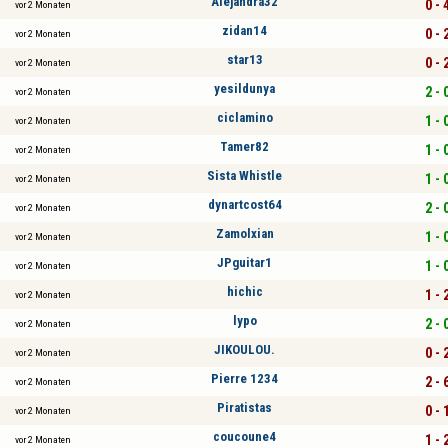
Alejandra32
0 - 
vor 2 Monaten
zidan14
0 - 
vor 2 Monaten
star13
0 - 
vor 2 Monaten
yesildunya
2 - 
vor 2 Monaten
ciclamino
1 - 
vor 2 Monaten
Tamer82
1 - 
vor 2 Monaten
Sista Whistle
1 - 
vor 2 Monaten
dynartcost64
2 - 
vor 2 Monaten
Zamolxian
1 - 
vor 2 Monaten
JPguitar1
1 - 
vor 2 Monaten
hichic
1 - 
vor 2 Monaten
lypo
2 - 
vor 2 Monaten
JIKOULOU.
0 - 
vor 2 Monaten
Pierre 1234
2 - 
vor 2 Monaten
Piratistas
0 - 
vor 2 Monaten
coucoune4
1 - 
vor 2 Monaten