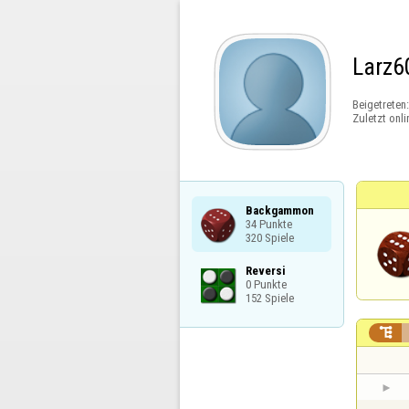
Larz6
Beigetreten
Zuletzt onli
Backgammon

34 Punkte

320 Spiele
Reversi

0 Punkte

152 Spiele
