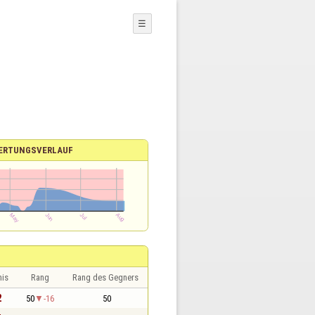
☰
ERTUNGSVERLAUF
nis
Rang
Rang des Gegners
2
50
-16
50