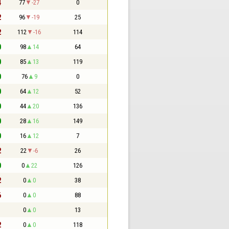
4
77
-27
0
2
96
-19
25
2
112
-16
114
0
98
14
64
0
85
13
119
0
76
9
0
0
64
12
52
0
44
20
136
0
28
16
149
0
16
12
7
2
22
-6
26
0
0
22
126
2
0
0
38
6
0
0
88
1
0
0
13
2
0
0
118