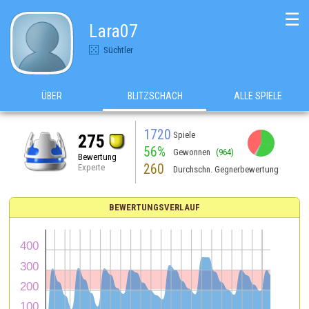
☰
Lara07
Süchtler
ÜBER
BLITZSCHACH
ALLE SPIELE
1720
Spiele
275
56%
Gewonnen
(964)
Bewertung
260
Experte
Durchschn. Gegnerbewertung
BEWERTUNGSVERLAUF