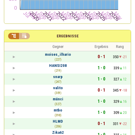


ERGEBNISSE
Gegner
Ergebnis
Rang
moises_ilhario
0 - 1
350
-21
(227)
HANSI208
1 - 0
339
11
(219)
snarp
1 - 0
327
12
(247)
valito
0 - 1
345
-18
(309)
münci
1 - 0
329
16
(327)
mtbo
1 - 0
309
20
(398)
HLMD
0 - 1
331
-22
(206)
Zika62
1 - 0
315
16