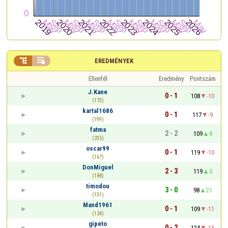


EREDMÉNYEK
Ellenfél
Eredmény
Pontszám
J.Kane
0 - 1
108
-10
(173)
kartal1686
0 - 1
117
-9
(199)
fatma
2 - 2
109
8
(235)
oscar99
0 - 1
119
-10
(167)
DonMiguel
2 - 3
119
0
(188)
timodou
3 - 0
98
21
(131)
Mand1961
0 - 1
109
-11
(124)
gipeto
0 - 2
124
-15