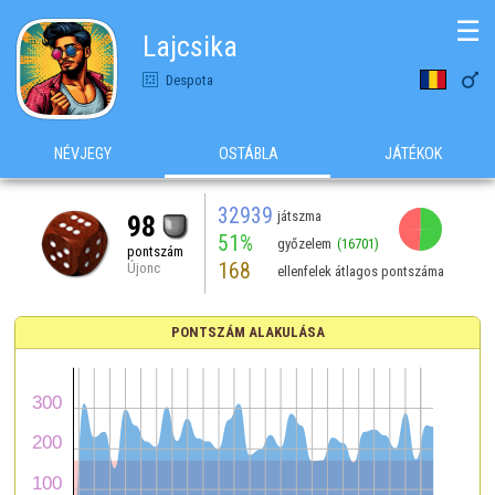
☰
Lajcsika

Despota
NÉVJEGY
OSTÁBLA
JÁTÉKOK
32939
játszma
98
51%
győzelem
(16701)
pontszám
168
Újonc
ellenfelek átlagos pontszáma
PONTSZÁM ALAKULÁSA