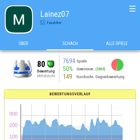
☰
Lainez07
Fanatiker
ÜBER
SCHACH
ALLE SPIELE
7694
Spiele
80
50%
Gewonnen
(3869)
Bewertung
149
Mittelstufe
Durchschn. Gegnerbewertung
BEWERTUNGSVERLAUF