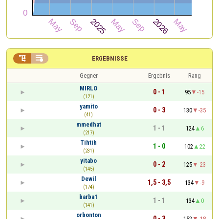


ERGEBNISSE
Gegner
Ergebnis
Rang
MIRLO
0 - 1
95
-15
(121)
yamito
0 - 3
130
-35
(41)
mmedhat
1 - 1
124
6
(217)
Tihtih
1 - 0
102
22
(231)
yitabo
0 - 2
125
-23
(145)
Dewil
1,5 - 3,5
134
-9
(174)
barba1
1 - 1
134
0
(141)
orbonton
0 - 3
152
-18