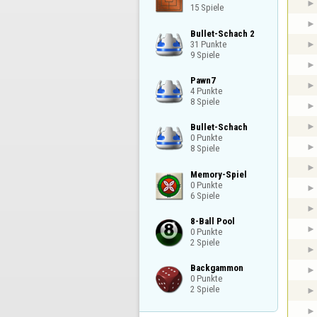
15 Spiele
Bullet-Schach 2

31 Punkte

9 Spiele
Pawn7

4 Punkte

8 Spiele
Bullet-Schach

0 Punkte

8 Spiele
Memory-Spiel

0 Punkte

6 Spiele
8-Ball Pool

0 Punkte

2 Spiele
Backgammon

0 Punkte

2 Spiele