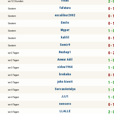
rinatt
2 - 
vor 12 Stunden
fafatara
0 - 
Gestern
excalibur2002
0 - 
Gestern
Emilo
0 - 
Gestern
Мұрат
1 - 
Gestern
kalilil
0 - 
Gestern
Semir9
0 - 
Gestern
Rexhep1
0 - 
vor 2 Tagen
Anwar Adil
1 - 
vor 2 Tagen
sidou1964
1 - 
vor 3 Tagen
brekeke
0 - 
vor 3 Tagen
john kievit
1 - 
vor 3 Tagen
SercanAntalya
1 - 
vor 4 Tagen
JJJ1
1 - 
vor 4 Tagen
nensero
0 - 
vor 4 Tagen
LLALLE
2 - 
vor 4 Tagen