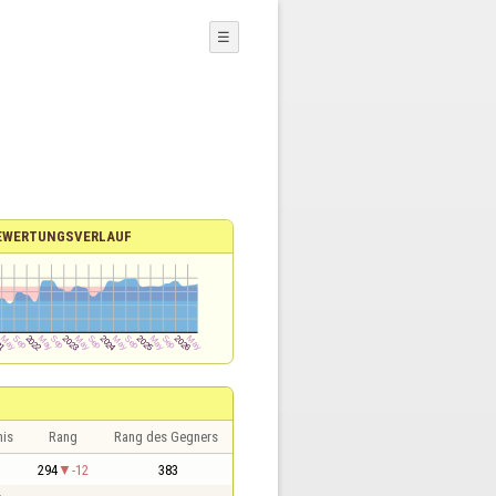
☰
EWERTUNGSVERLAUF
nis
Rang
Rang des Gegners
1
294
-12
383