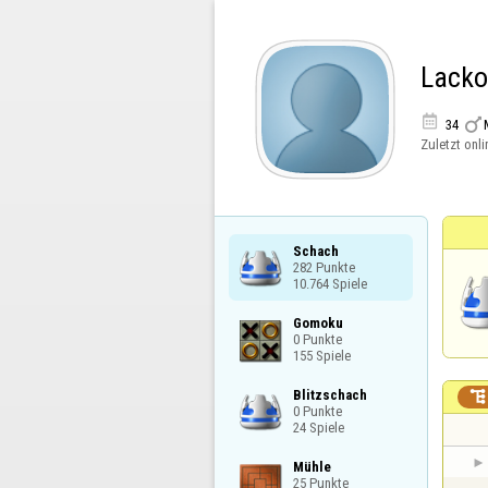
Lack


34
Zuletzt onli
Schach

282 Punkte

10.764 Spiele
Gomoku

0 Punkte

155 Spiele
Blitzschach


0 Punkte

24 Spiele
Mühle

25 Punkte
