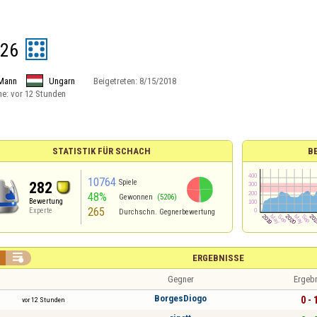
o26
Mann
Ungarn
Beigetreten:
8/15/2018
ne:
vor 12 Stunden
STATISTIK FÜR SCHACH
B
10764
Spiele
282
48%
Gewonnen
(5206)
Bewertung
265
Experte
Durchschn. Gegnerbewertung

ERGEBNISSE
Gegner
Ergeb
BorgesDiogo
0 - 
vor 12 Stunden