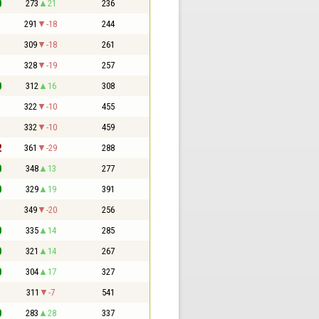
0
273
21
236
1
291
-18
244
1
309
-18
261
1
328
-19
257
0
312
16
308
1
322
-10
455
1
332
-10
459
2
361
-29
288
0
348
13
277
0
329
19
391
1
349
-20
256
0
335
14
285
0
321
14
267
0
304
17
327
1
311
-7
541
0
283
28
337