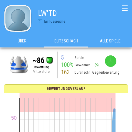
☰
LW'TD
Einflussreiche
ÜBER
BLITZSCHACH
ALLE SPIELE
5
Spiele
~86
100%
Gewonnen
(5)
Bewertung
163
Mittelstufe
Durchschn. Gegnerbewertung
BEWERTUNGSVERLAUF