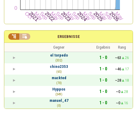


ERGEBNISSE
Gegner
Ergebnis
Rang
el torpedo
1 - 0
~63
26
(332)
chino2353
1 - 0
~46
17
(65)
mackted
1 - 0
~28
18
(70)
Hyppos
1 - 0
~0
28
(349)
manuel_47
1 - 0
~0
16
(0)