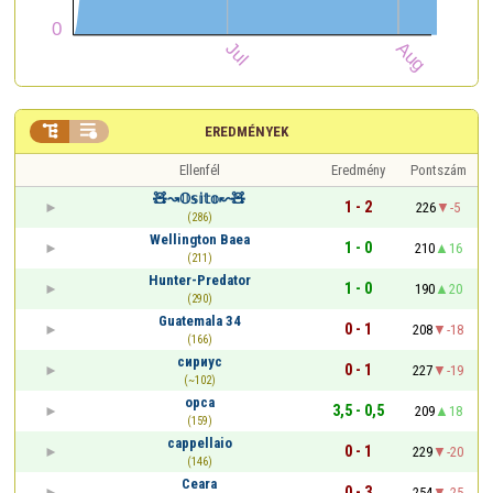


EREDMÉNYEK
Ellenfél
Eredmény
Pontszám
🧸↝𝕆𝕤𝕚𝕥𝕠↜🧸
1 - 2
226
-5
(286)
Wellington Baea
1 - 0
210
16
(211)
Hunter-Predator
1 - 0
190
20
(290)
Guatemala 34
0 - 1
208
-18
(166)
сириус
0 - 1
227
-19
(~102)
opca
3,5 - 0,5
209
18
(159)
cappellaio
0 - 1
229
-20
(146)
Ceara
0 - 3
254
-25