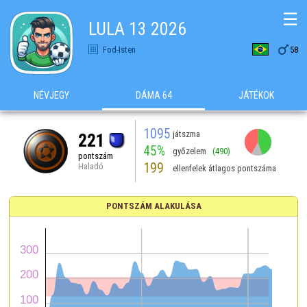
☰
LULA 13 2026

Fod-Isten
58
NÉVJEGY
DÁMA 64
JÁTÉKOK
1095
játszma
221
45%
győzelem
(490)
pontszám
199
Haladó
ellenfelek átlagos pontszáma
PONTSZÁM ALAKULÁSA