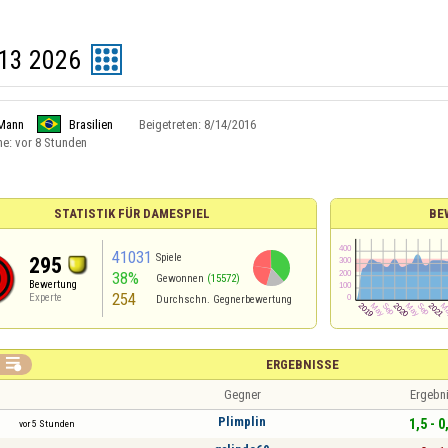
13 2026
Mann
Brasilien
Beigetreten:
8/14/2016
ne:
vor 8 Stunden
STATISTIK FÜR DAMESPIEL
BE
41031
Spiele
295
38%
Gewonnen
(15572)
Bewertung
254
Experte
Durchschn. Gegnerbewertung

ERGEBNISSE
Gegner
Ergebn
Plimplin
1,5 - 0
vor 5 Stunden