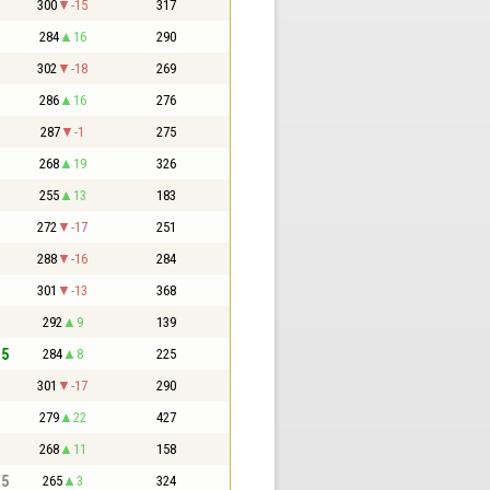
300
-15
317
284
16
290
302
-18
269
286
16
276
287
-1
275
268
19
326
255
13
183
272
-17
251
288
-16
284
301
-13
368
292
9
139
,5
284
8
225
301
-17
290
279
22
427
268
11
158
,5
265
3
324