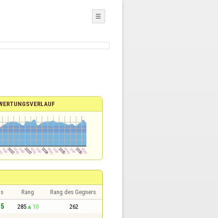
☰
WERTUNGSVERLAUF
is
Rang
Rang des Gegners
,5
285
10
262