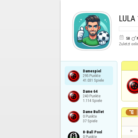
LULA 


58
Zuletzt onli
Damespiel

295 Punkte

41.031 Spiele
Dame 64

240 Punkte

1.114 Spiele
Dame Bullet


0 Punkte

37 Spiele
8-Ball Pool

0 Punkte
