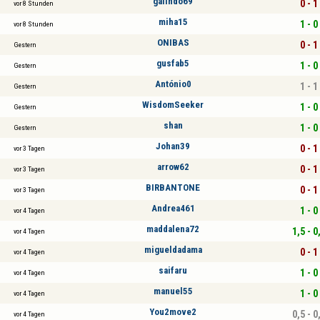
galindo69
0 - 1
vor 8 Stunden
miha15
1 - 0
vor 8 Stunden
ONIBAS
0 - 1
Gestern
gusfab5
1 - 0
Gestern
António0
1 - 1
Gestern
WisdomSeeker
1 - 0
Gestern
shan
1 - 0
Gestern
Johan39
0 - 1
vor 3 Tagen
arrow62
0 - 1
vor 3 Tagen
BIRBANTONE
0 - 1
vor 3 Tagen
Andrea461
1 - 0
vor 4 Tagen
maddalena72
1,5 - 0
vor 4 Tagen
migueldadama
0 - 1
vor 4 Tagen
saifaru
1 - 0
vor 4 Tagen
manuel55
1 - 0
vor 4 Tagen
You2move2
0,5 - 0
vor 4 Tagen