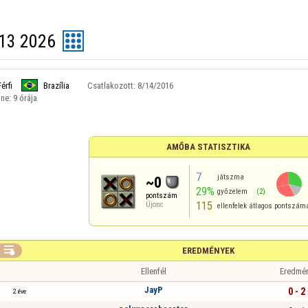
13 2026
Férfi
Brazília
Csatlakozott:
8/14/2016
ine:
9 órája
AMŐBA STATISZTIKA
7
játszma
~0
29%
győzelem
(2)
pontszám
115
Újonc
ellenfelek átlagos pontszám

EREDMÉNYEK
Ellenfél
Eredmé
JayP
0 - 2
2 éve