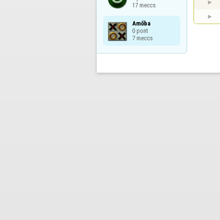
17 meccs
Amőba

0 pont

7 meccs