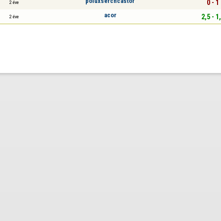
poluxserchcastor
0 - 1
2 éve
acor
2,5 - 1
2 éve