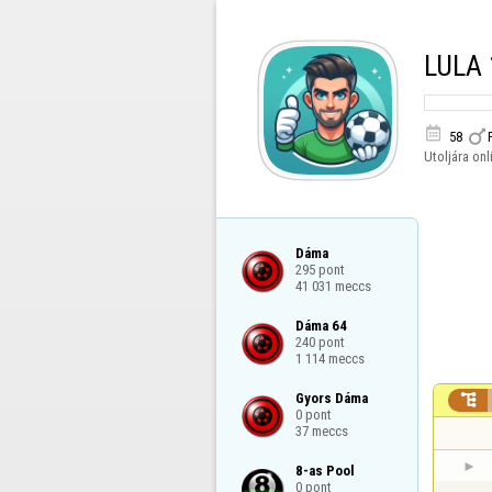
LULA 


58
Utoljára onl
Dáma

295 pont

41 031 meccs
Dáma 64

240 pont

1 114 meccs
Gyors Dáma


0 pont

37 meccs
8-as Pool

0 pont
