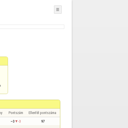
☰
a
ny
Pontszám
Ellenfél pontszáma
~3
-3
97