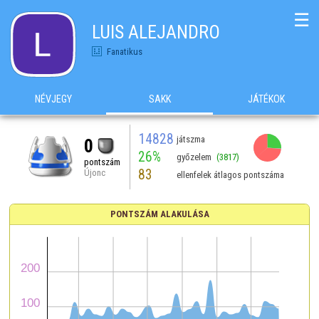
☰
LUIS ALEJANDRO
Fanatikus
NÉVJEGY
SAKK
JÁTÉKOK
14828
játszma
0
26%
győzelem
(3817)
pontszám
83
Újonc
ellenfelek átlagos pontszáma
PONTSZÁM ALAKULÁSA