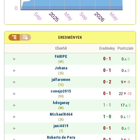


EREDMÉNYEK
Ellenfél
Eredmény
Pontszám
FARIPE
0 - 1
0
0
(69)
Johana
0 - 1
0
0
(55)
jalfaromen
0 - 2
9
-9
(13)
conejo2015
0 - 1
22
-13
(90)
hdoganay
1 - 1
17
5
(84)
Michael8464
1 - 0
0
17
(26)
jani4419
0 - 1
0
0
(7)
Roberto de Peru
0 - 1
3
-3