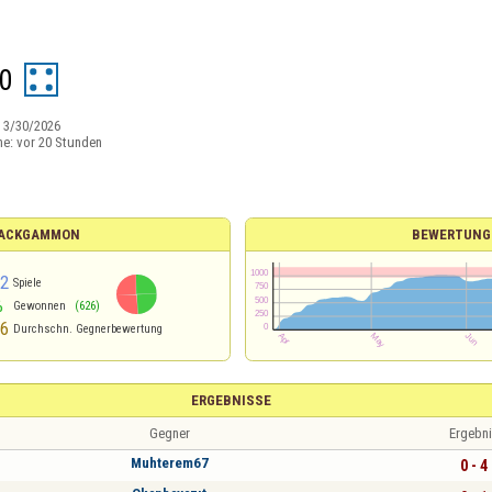
0
:
3/30/2026
ne:
vor 20 Stunden
 BACKGAMMON
BEWERTUNG
82
Spiele
%
Gewonnen
(626)
36
Durchschn. Gegnerbewertung
ERGEBNISSE
Gegner
Ergebni
Muhterem67
0 - 4