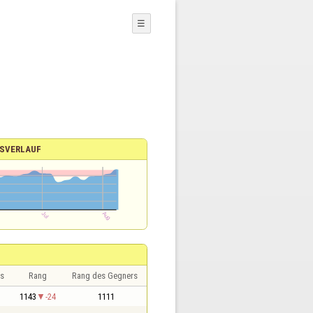
☰
SVERLAUF
s
Rang
Rang des Gegners
1143
-24
1111