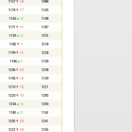
1157
-14
1088
1174
-17
1145
1160
14
1108
1171
-11
1187
1159
12
1073
1182
-1
1218
1199
-11
1228
1186
9
1109
1206
-20
1238
1195
-13
1159
1210
-15
1221
1220
-10
1285
1204
16
1200
1183
21
1163
1203
-20
1241
1223
-20
1256