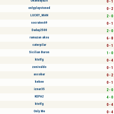
Okanbayazıt
0 - 1
onlyplaystoned
0 - 2
LUCKY_MAN
2 - 0
socrates69
0 - 1
Dadaş2500
2 - 0
ramazan aksu
6 - 8
caterpilar
0 - 1
Sicilian Baron
1 - 0
ktstfg
0 - 4
zenivaldo
0 - 1
ascobar
0 - 2
kekee
0 - 1
iznar35
2 - 0
KEPA2
4 - 0
ktstfg
0 - 4
Only Me
0 - 4