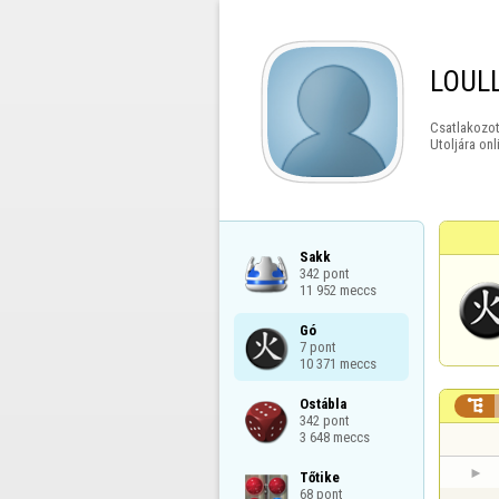
LOUL
Csatlakozot
Utoljára onl
Sakk

342 pont

11 952 meccs
Gó

7 pont

10 371 meccs
Ostábla


342 pont

3 648 meccs
Tőtike

68 pont
