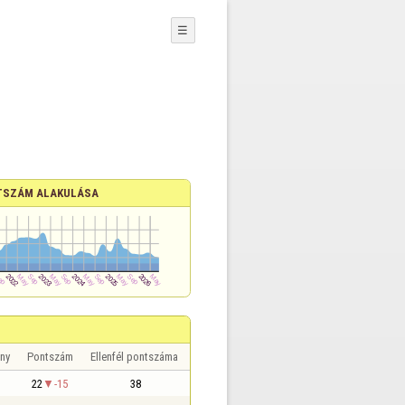
☰
TSZÁM ALAKULÁSA
ny
Pontszám
Ellenfél pontszáma
22
-15
38