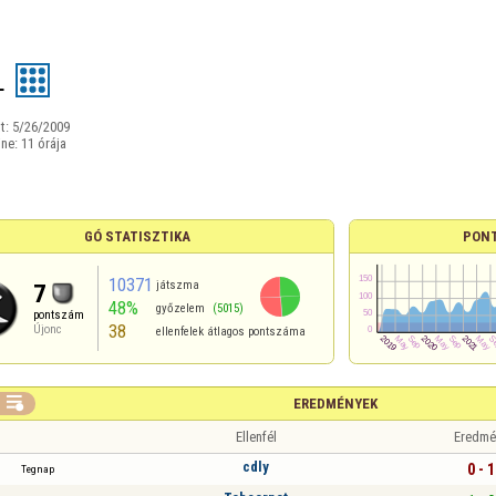
L
t:
5/26/2009
ine:
11 órája
GÓ STATISZTIKA
PON
10371
játszma
7
48%
győzelem
(5015)
pontszám
38
Újonc
ellenfelek átlagos pontszáma

EREDMÉNYEK
Ellenfél
Eredmé
cdly
0 - 1
Tegnap