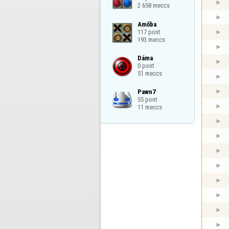
2 658 meccs
Amőba

117 pont

193 meccs
Dáma

0 pont

51 meccs
Pawn7

55 pont

11 meccs