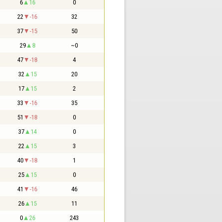
6
16
0
22
-16
32
37
-15
50
29
8
~0
47
-18
4
32
15
20
17
15
2
33
-16
35
51
-18
0
37
14
0
22
15
3
40
-18
1
25
15
0
41
-16
46
26
15
11
0
26
243