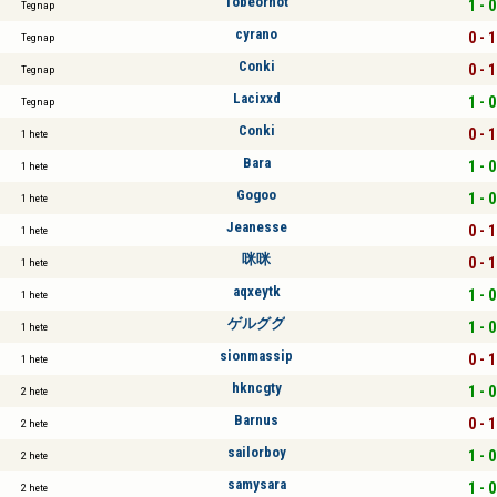
Tobeornot
1 - 0
Tegnap
cyrano
0 - 1
Tegnap
Conki
0 - 1
Tegnap
Lacixxd
1 - 0
Tegnap
Conki
0 - 1
1 hete
Bara
1 - 0
1 hete
Gogoo
1 - 0
1 hete
Jeanesse
0 - 1
1 hete
咪咪
0 - 1
1 hete
aqxeytk
1 - 0
1 hete
ゲルググ
1 - 0
1 hete
sionmassip
0 - 1
1 hete
hkncgty
1 - 0
2 hete
Barnus
0 - 1
2 hete
sailorboy
1 - 0
2 hete
samysara
1 - 0
2 hete