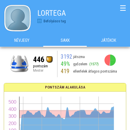
☰
LORTEGA
Befolyásos tag
NÉVJEGY
SAKK
JÁTÉKOK
3192
játszma
446
49%
győzelem
(1577)
pontszám
419
Mester
ellenfelek átlagos pontszáma
PONTSZÁM ALAKULÁSA