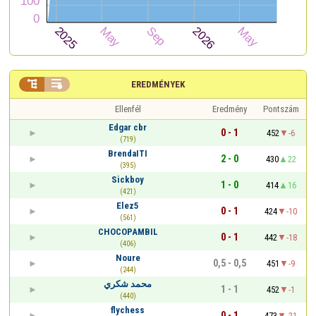


EREDMÉNYEK
Ellenfél
Eredmény
Pontszám
Edgar cbr
0 - 1
452
-6
(719)
BrendaITI
2 - 0
430
22
(395)
Sickboy
1 - 0
414
16
(421)
Elez5
0 - 1
424
-10
(561)
CHOCOPAMBIL
0 - 1
442
-18
(406)
Noure
0,5 - 0,5
451
-9
(244)
محمد شكري
1 - 1
452
-1
(440)
flychess
0 - 1
473
-21