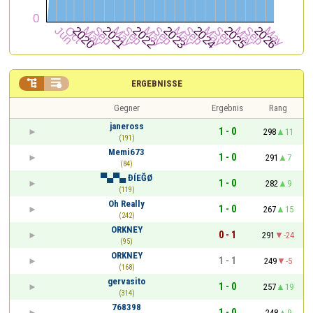


ERGEBNISSE
Gegner
Ergebnis
Rang
janeross
1 - 0
298
11
(191)
Memi673
1 - 0
291
7
(84)
▀▄▀▄ ĐÍEĞØ
1 - 0
282
9
(119)
Oh Really
1 - 0
267
15
(242)
ORKNEY
0 - 1
291
-24
(95)
ORKNEY
1 - 1
249
-5
(168)
gervasito
1 - 0
257
19
(314)
768398
1 - 0
248
9