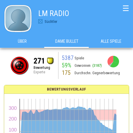
☰
LM RADIO
Süchtler
ÜBER
DAME BULLET
ALLE SPIELE
5387
Spiele
271
59%
Gewonnen
(3187)
Bewertung
175
Experte
Durchschn. Gegnerbewertung
BEWERTUNGSVERLAUF