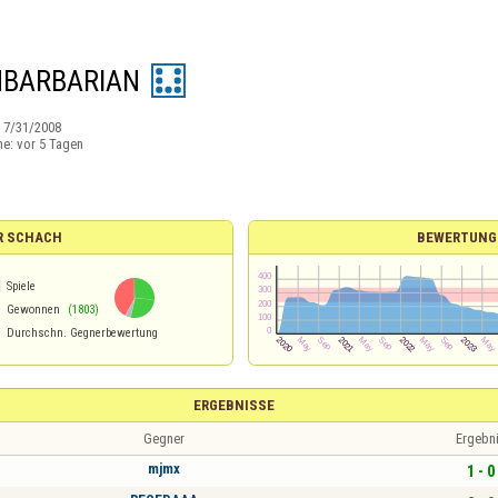
HBARBARIAN
:
7/31/2008
ne:
vor 5 Tagen
R SCHACH
BEWERTUNG
1
Spiele
Gewonnen
(1803)
Durchschn. Gegnerbewertung
ERGEBNISSE
Gegner
Ergebn
mjmx
1 - 0