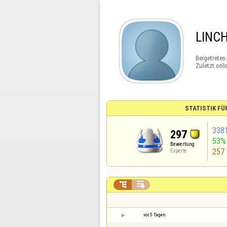
LINC
Beigetreten
Zuletzt onli
STATISTIK FÜ
338
297
53%
Bewertung
257
Experte


vor 5 Tagen