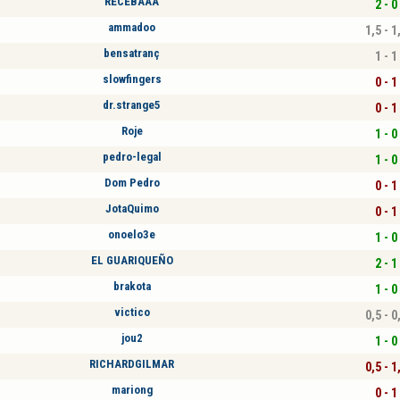
RECEBAAA
2 - 0
ammadoo
1,5 - 1
bensatranç
1 - 1
slowfingers
0 - 1
dr.strange5
0 - 1
Roje
1 - 0
pedro-legal
1 - 0
Dom Pedro
0 - 1
JotaQuimo
0 - 1
onoelo3e
1 - 0
EL GUARIQUEÑO
2 - 1
brakota
1 - 0
victico
0,5 - 0
jou2
1 - 0
RICHARDGILMAR
0,5 - 1
mariong
0 - 1