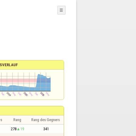
☰
SVERLAUF
is
Rang
Rang des Gegners
278
19
341