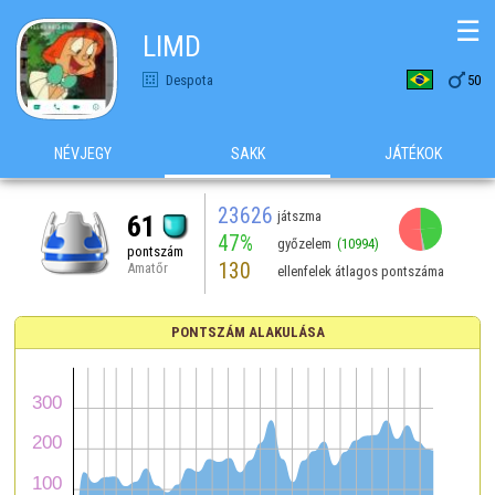
☰
LIMD

Despota
50
NÉVJEGY
SAKK
JÁTÉKOK
23626
játszma
61
47%
győzelem
(10994)
pontszám
130
Amatőr
ellenfelek átlagos pontszáma
PONTSZÁM ALAKULÁSA