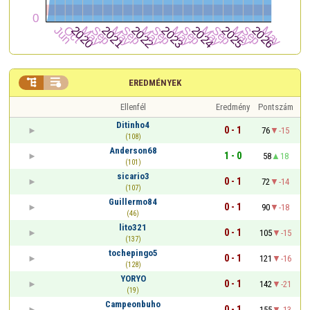


EREDMÉNYEK
Ellenfél
Eredmény
Pontszám
Ditinho4
0 - 1
76
-15
(108)
Anderson68
1 - 0
58
18
(101)
sicario3
0 - 1
72
-14
(107)
Guillermo84
0 - 1
90
-18
(46)
lito321
0 - 1
105
-15
(137)
tochepingo5
0 - 1
121
-16
(128)
YORYO
0 - 1
142
-21
(19)
Campeonbuho
0 - 1
155
-13