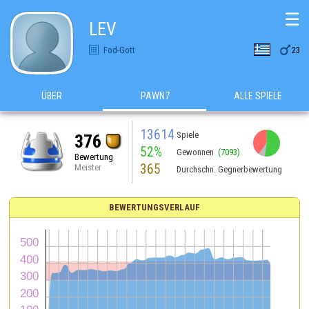
☰
LEV

Fod-Gott
23
ÜBER
PAWN7
ALLE SPIELE
13614
Spiele
376
52%
Gewonnen
(7093)
Bewertung
365
Meister
Durchschn. Gegnerbewertung
BEWERTUNGSVERLAUF