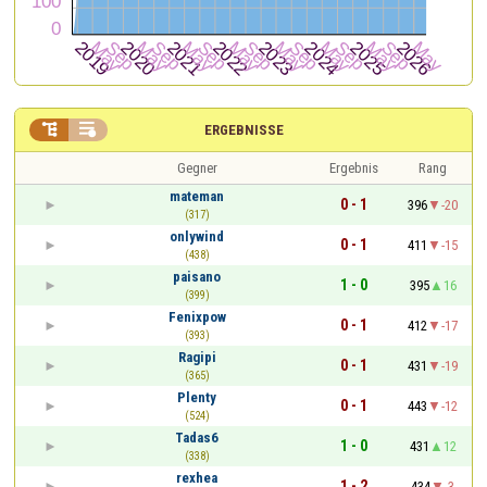


ERGEBNISSE
Gegner
Ergebnis
Rang
mateman
0 - 1
396
-20
(317)
onlywind
0 - 1
411
-15
(438)
paisano
1 - 0
395
16
(399)
Fenixpow
0 - 1
412
-17
(393)
Ragipi
0 - 1
431
-19
(365)
Plenty
0 - 1
443
-12
(524)
Tadas6
1 - 0
431
12
(338)
rexhea
1 - 2
434
-3