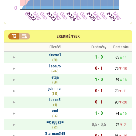


EREDMÉNYEK
Ellenfél
Eredmény
Pontszám
dezso7
1 - 0
65
14
(20)
leon75
0 - 1
75
-10
(~37)
etqa
1 - 0
59
16
(68)
john nal
0 - 1
70
-11
(189)
lucas5
0 - 1
90
-20
(4)
cml
1 - 0
74
16
(66)
■Ça§§az■
0,5 - 0,5
76
-2
(22)
Starman348
0 - 1
86
-10