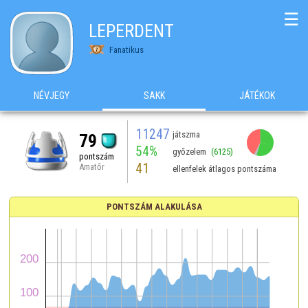
☰
LEPERDENT
Fanatikus
NÉVJEGY
SAKK
JÁTÉKOK
11247
játszma
79
54%
győzelem
(6125)
pontszám
41
Amatőr
ellenfelek átlagos pontszáma
PONTSZÁM ALAKULÁSA