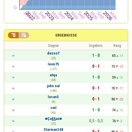


ERGEBNISSE
Gegner
Ergebnis
Rang
dezso7
1 - 0
65
14
(20)
leon75
0 - 1
75
-10
(~37)
etqa
1 - 0
59
16
(68)
john nal
0 - 1
70
-11
(189)
lucas5
0 - 1
90
-20
(4)
cml
1 - 0
74
16
(66)
■Ça§§az■
0,5 - 0,5
76
-2
(22)
Starman348
0 - 1
86
-10