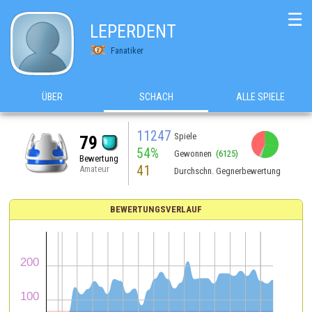
☰
LEPERDENT
Fanatiker
ÜBER
SCHACH
ALLE SPIELE
11247
Spiele
79
54%
Gewonnen
(6125)
Bewertung
41
Amateur
Durchschn. Gegnerbewertung
BEWERTUNGSVERLAUF