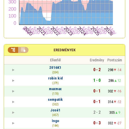


EREDMÉNYEK
Ellenfél
Eredmény
Pontszám
2016K1
0 - 2
298
-14
(334)
robin kid
1 - 0
286
12
(279)
maxmax
0 - 1
302
-16
(170)
sempatik
0 - 1
314
-12
(302)
José1
2 - 2
305
9
(457)
Ingo
0 - 3
332
-27
(184)