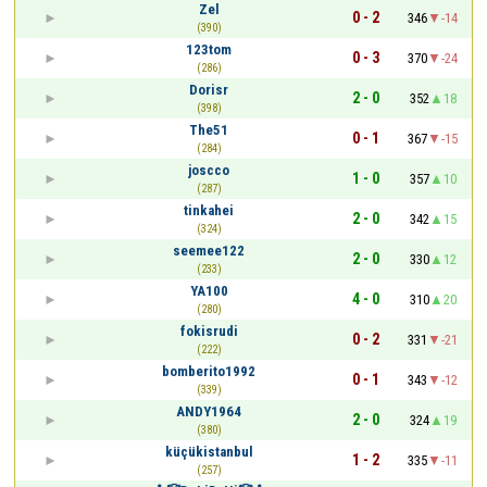
Zel
0 - 2
346
-14
(390)
123tom
0 - 3
370
-24
(286)
Dorisr
2 - 0
352
18
(398)
The51
0 - 1
367
-15
(284)
joscco
1 - 0
357
10
(287)
tinkahei
2 - 0
342
15
(324)
seemee122
2 - 0
330
12
(233)
YA100
4 - 0
310
20
(280)
fokisrudi
0 - 2
331
-21
(222)
bomberito1992
0 - 1
343
-12
(339)
ANDY1964
2 - 0
324
19
(380)
küçükistanbul
1 - 2
335
-11
(257)