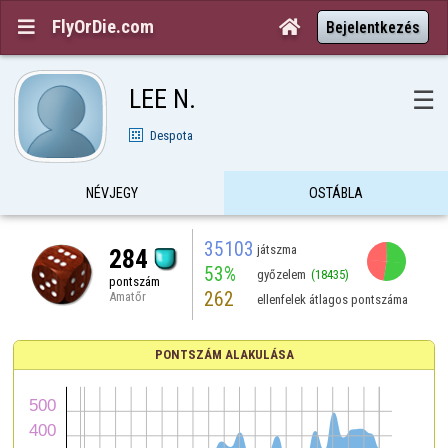
FlyOrDie.com


Bejelentkezés
LEE N.
☰
Despota
NÉVJEGY
OSTÁBLA
35103
játszma
284
53%
győzelem
(18435)
pontszám
262
Amatőr
ellenfelek átlagos pontszáma
PONTSZÁM ALAKULÁSA