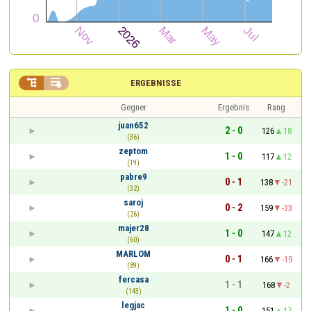


ERGEBNISSE
Gegner
Ergebnis
Rang
juan652
2 - 0
126
18
(36)
zeptom
1 - 0
117
12
(19)
pabre9
0 - 1
138
-21
(32)
saroj
0 - 2
159
-33
(26)
majer28
1 - 0
147
12
(60)
MARLOM
0 - 1
166
-19
(89)
fercasa
1 - 1
168
-2
(143)
legjac
1 - 0
151
17