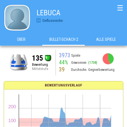
☰
LEBUCA
Einflussreiche
ÜBER
BULLET-SCHACH 2
ALLE SPIELE
3973
Spiele
135
44%
Gewonnen
(1738)
Bewertung
39
Mittelstufe
Durchschn. Gegnerbewertung
BEWERTUNGSVERLAUF