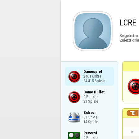
LCRE
Beigetreten
Zuletzt onli
Damespiel

246 Punkte

24.415 Spiele
Dame Bullet

0 Punkte

33 Spiele
Schach


0 Punkte

14 Spiele
Reversi

0 Punkte
