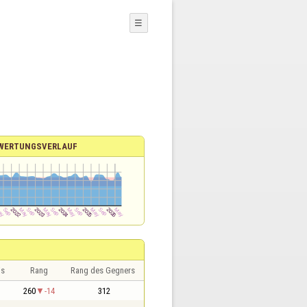
☰
WERTUNGSVERLAUF
is
Rang
Rang des Gegners
260
-14
312