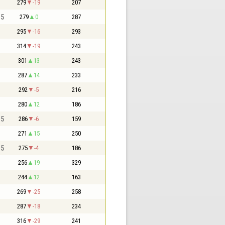
279
-19
207
,5
279
0
287
295
-16
293
314
-19
243
301
13
243
287
14
233
292
-5
216
280
12
186
,5
286
-6
159
271
15
250
,5
275
-4
186
256
19
329
244
12
163
269
-25
258
287
-18
234
316
-29
241