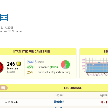
:
6/14/2008
ne:
vor 13 Stunden
STATISTIK FÜR DAMESPIEL
BE
24415
Spiele
246
45%
Gewonnen
(11072)
Bewertung
254
Experte
Durchschn. Gegnerbewertung

ERGEBNISSE
Gegner
Ergebn
dietrich
0 - 1
vor 13 Stunden