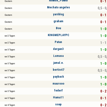
Newfie_Power
0 - 1
Gestern
Mechato angeles
0,5 - 0
Gestern
yarddog
0 - 1
Gestern
graham
0 - 1
Gestern
Bou
1 - 0
Gestern
KINGMEPLAYPC
1 - 0
vor 2 Tagen
Patan
1 - 1
vor 2 Tagen
dargan3
1 - 0
vor 3 Tagen
Lumasa
0,5 - 0
vor 3 Tagen
jamal.e.
1 - 0
vor 3 Tagen
bertin47
0,5 - 0
vor 3 Tagen
payback
1 - 0
vor 3 Tagen
maurooo
1 - 0
vor 3 Tagen
federf
0 - 2
vor 3 Tagen
Hama11
0 - 1
vor 3 Tagen
soap
0 - 2
vor 4 Tagen