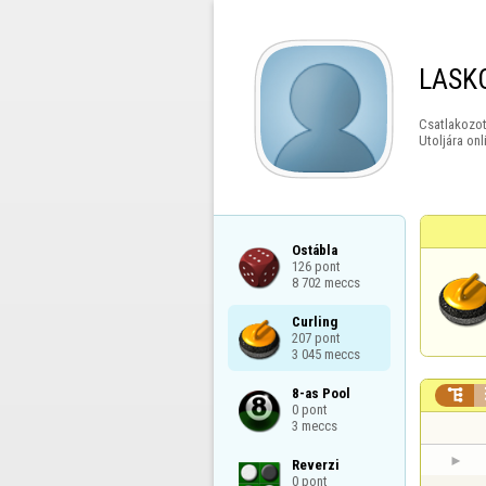
LASK
Csatlakozot
Utoljára onl
Ostábla

126 pont

8 702 meccs
Curling

207 pont

3 045 meccs
8-as Pool


0 pont

3 meccs
Reverzi

0 pont
