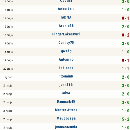
Cubana
3 - 0
14 órája
tadeu kalu
1 - 0
14 órája
IADNA
0 - 1
14 órája
Archie38
2 - 0
15 órája
FingerLakesCurl
0 - 2
15 órája
Cannay75
3 - 0
16 órája
gwsdg
1 - 0
16 órája
Antonino
0 - 1
19 órája
indianna
1 - 1
20 órája
TxominR
2 - 0
Tegnap
john316
3 - 0
2 napja
ad94
2 - 0
2 napja
Danmark45
3 - 0
2 napja
Master Attack
1 - 0
2 napja
Meupouspa
5 - 2
2 napja
jesuszazueta
1 - 0
3 napja