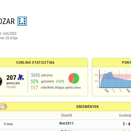
OZAR
t:
6/6/2022
ine:
20 órája
CURLING STATISZTIKA
PONT
3045
játszma
207
55%
győzelem
(1672)
pontszám
117
Haladó
ellenfelek átlagos pontszáma

EREDMÉNYEK
Ellenfél
Eredmé
Nor2011
1 - 4
12 órája