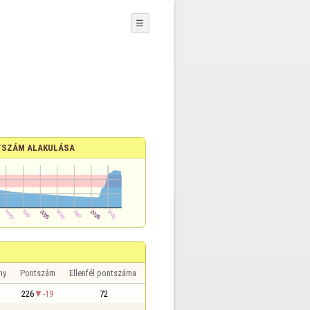
☰
SZÁM ALAKULÁSA
ny
Pontszám
Ellenfél pontszáma
226
-19
72