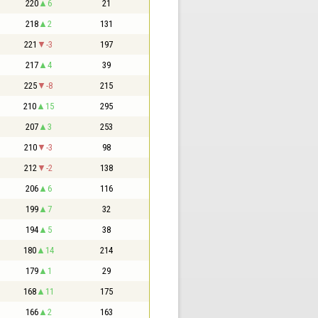
220
6
21
218
2
131
221
-3
197
217
4
39
225
-8
215
210
15
295
207
3
253
210
-3
98
212
-2
138
206
6
116
199
7
32
194
5
38
180
14
214
179
1
29
168
11
175
166
2
163