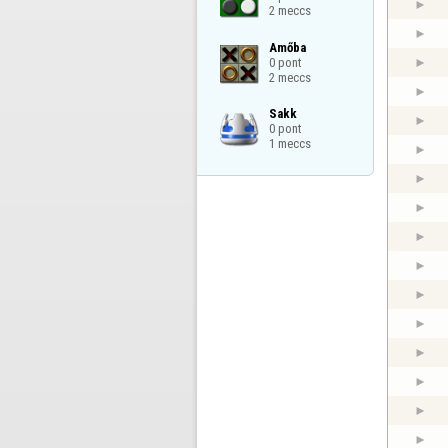
2 meccs
Amőba

0 pont

2 meccs
Sakk

0 pont

1 meccs