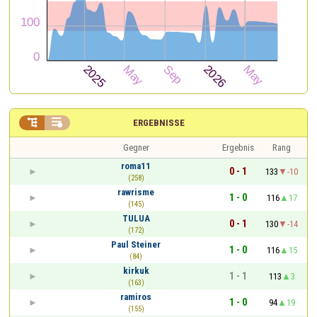


ERGEBNISSE
Gegner
Ergebnis
Rang
roma11
0 - 1
133
-10
(258)
rawrisme
1 - 0
116
17
(145)
TULUA
0 - 1
130
-14
(172)
Paul Steiner
1 - 0
116
15
(84)
kirkuk
1 - 1
113
3
(163)
ramiros
1 - 0
94
19
(155)