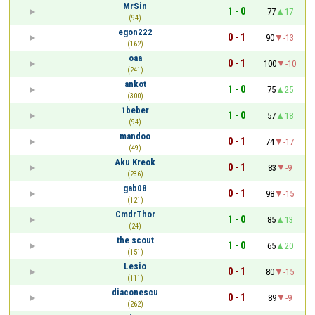
MrSin
1 - 0
77
17
(94)
egon222
0 - 1
90
-13
(162)
oaa
0 - 1
100
-10
(241)
ankot
1 - 0
75
25
(300)
1beber
1 - 0
57
18
(94)
mandoo
0 - 1
74
-17
(49)
Aku Kreok
0 - 1
83
-9
(236)
gab08
0 - 1
98
-15
(121)
CmdrThor
1 - 0
85
13
(24)
the scout
1 - 0
65
20
(151)
Lesio
0 - 1
80
-15
(111)
diaconescu
0 - 1
89
-9
(262)