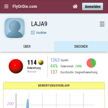
FlyOrDie.com


Anmelden
LAJA9
☰
Süchtler
ÜBER
SNOOKER
1363
Spiele
114
44%
Gewonnen
(599)
Bewertung
137
Novize
Durchschn. Gegnerbewertung
BEWERTUNGSVERLAUF