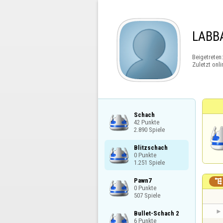
LABB
Beigetreten
Zuletzt onli
Schach

42 Punkte

2.890 Spiele
Blitzschach

0 Punkte

1.251 Spiele
Pawn7


0 Punkte

507 Spiele
Bullet-Schach 2

6 Punkte
