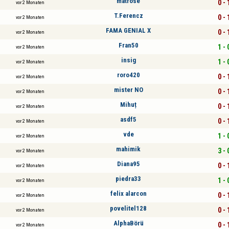
matrose
0 - 
vor 2 Monaten
T.Ferencz
0 - 
vor 2 Monaten
FAMA GENIAL X
0 - 
vor 2 Monaten
Fran50
1 - 
vor 2 Monaten
insig
1 - 
vor 2 Monaten
roro420
0 - 
vor 2 Monaten
mister NO
0 - 
vor 2 Monaten
Mihuț
0 - 
vor 2 Monaten
asdf5
0 - 
vor 2 Monaten
vde
1 - 
vor 2 Monaten
mahimik
3 - 
vor 2 Monaten
Diana95
0 - 
vor 2 Monaten
piedra33
1 - 
vor 2 Monaten
felix alarcon
0 - 
vor 2 Monaten
povelitel128
0 - 
vor 2 Monaten
AlphaBörü
0 - 
vor 2 Monaten