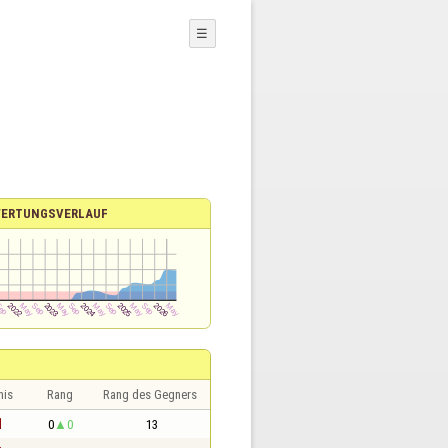
☰
ERTUNGSVERLAUF
nis
Rang
Rang des Gegners
1
0
0
13