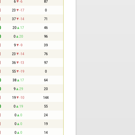
1
6
-6
87
1
23
-17
0
1
37
-14
71
0
20
17
46
0
0
20
96
1
9
-9
39
1
23
-14
76
1
36
-13
97
1
55
-19
0
0
38
17
64
0
9
29
20
1
19
-10
144
0
0
19
55
1
0
0
24
1
0
0
19
1
0
0
14