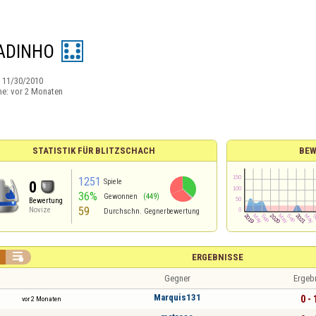
ADINHO
:
11/30/2010
ne:
vor 2 Monaten
STATISTIK FÜR BLITZSCHACH
BEW
1251
Spiele
0
36%
Gewonnen
(449)
Bewertung
59
Novize
Durchschn. Gegnerbewertung

ERGEBNISSE
Gegner
Ergeb
Marquis131
0 - 
vor 2 Monaten