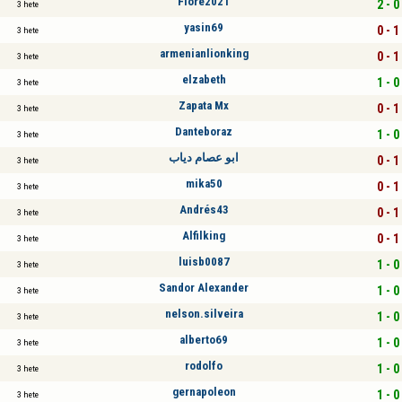
Flore2021
2 - 0
3 hete
yasin69
0 - 1
3 hete
armenianlionking
0 - 1
3 hete
elzabeth
1 - 0
3 hete
Zapata Mx
0 - 1
3 hete
Danteboraz
1 - 0
3 hete
ابو عصام دياب
0 - 1
3 hete
mika50
0 - 1
3 hete
Andrés43
0 - 1
3 hete
Alfilking
0 - 1
3 hete
luisb0087
1 - 0
3 hete
Sandor Alexander
1 - 0
3 hete
nelson.silveira
1 - 0
3 hete
alberto69
1 - 0
3 hete
rodolfo
1 - 0
3 hete
gernapoleon
1 - 0
3 hete