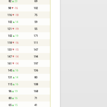
82
23
69
98
-16
102
116
-18
75
102
14
59
121
-19
55
102
19
171
118
-16
111
133
-15
147
147
-14
194
161
-14
197
145
16
136
131
14
80
115
16
108
96
19
168
80
16
71
65
15
41