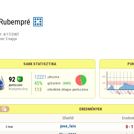
 Rubempré
t:
4/17/2007
ine:
3 napja
SAKK STATISZTIKA
PO
12221
játszma
92
45%
győzelem
(5465)
pontszám
113
Középmezőny
ellenfelek átlagos pontszáma

EREDMÉNYEK
Ellenfél
Eredmé
jose_luis
0 - 1
3 hete