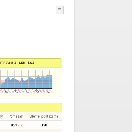
☰
NTSZÁM ALAKULÁSA
ny
Pontszám
Ellenfél pontszáma
105
-12
190