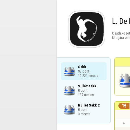
L. De
Csatlakozot
Utoljára onl
Sakk

93 pont

12 221 meccs
Villámsakk

0 pont

137 meccs
Bullet Sakk 2


0 pont

3 meccs