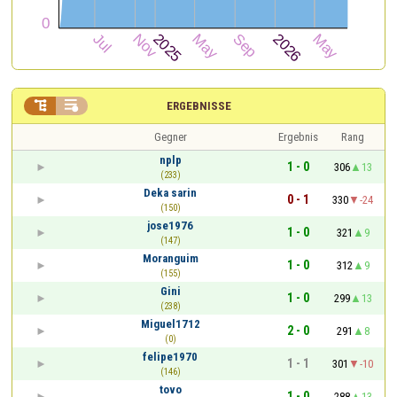


ERGEBNISSE
Gegner
Ergebnis
Rang
nplp
1 - 0
306
13
(233)
Deka sarin
0 - 1
330
-24
(150)
jose1976
1 - 0
321
9
(147)
Moranguim
1 - 0
312
9
(155)
Gini
1 - 0
299
13
(238)
Miguel1712
2 - 0
291
8
(0)
felipe1970
1 - 1
301
-10
(146)
tovo
1 - 0
288
13