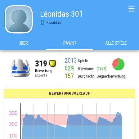
☰
Léonidas 301
Fanatiker
ÜBER
PAWN7
ALLE SPIELE
2013
Spiele
319
62%
Gewonnen
(1257)
Bewertung
157
Experte
Durchschn. Gegnerbewertung
BEWERTUNGSVERLAUF