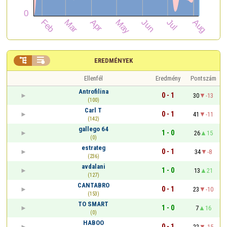


EREDMÉNYEK
Ellenfél
Eredmény
Pontszám
Antrofilina
0 - 1
30
-13
(100)
Carl T
0 - 1
41
-11
(142)
gallego 64
1 - 0
26
15
(0)
estrateg
0 - 1
34
-8
(236)
avdalani
1 - 0
13
21
(127)
CANTABRO
0 - 1
23
-10
(153)
TO SMART
1 - 0
7
16
(0)
HABOO
0 - 1
22
-15