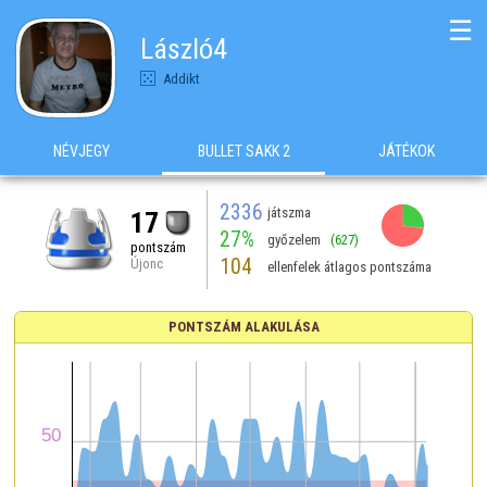
☰
László4
Addikt
NÉVJEGY
BULLET SAKK 2
JÁTÉKOK
2336
játszma
17
27%
győzelem
(627)
pontszám
104
Újonc
ellenfelek átlagos pontszáma
PONTSZÁM ALAKULÁSA