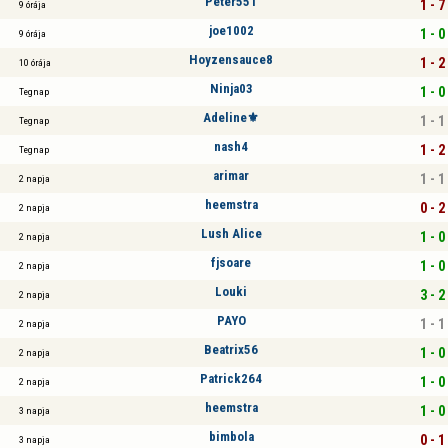
Péter551
1 - 7
9 órája
joe1002
1 - 0
9 órája
Hoyzensauce8
1 - 2
10 órája
Ninja03
1 - 0
Tegnap
Adeline⚜
1 - 1
Tegnap
nash4
1 - 2
Tegnap
arimar
1 - 1
2 napja
heemstra
0 - 2
2 napja
Lush Alice
1 - 0
2 napja
fjsoare
1 - 0
2 napja
Louki
3 - 2
2 napja
PAYO
1 - 1
2 napja
Beatrix56
1 - 0
2 napja
Patrick264
1 - 0
2 napja
heemstra
1 - 0
3 napja
bimbola
0 - 1
3 napja