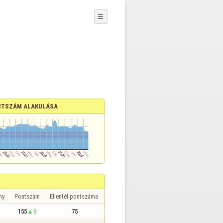
☰
TSZÁM ALAKULÁSA
ny
Pontszám
Ellenfél pontszáma
155
8
75