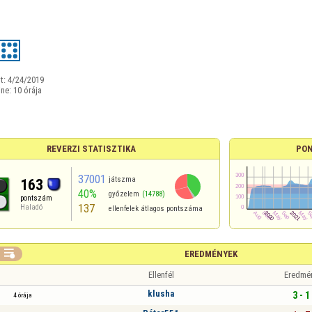
t:
4/24/2019
ine:
10 órája
REVERZI STATISZTIKA
PON
37001
játszma
163
40%
győzelem
(14788)
pontszám
137
Haladó
ellenfelek átlagos pontszáma

EREDMÉNYEK
Ellenfél
Eredmé
klusha
3 - 1
4 órája