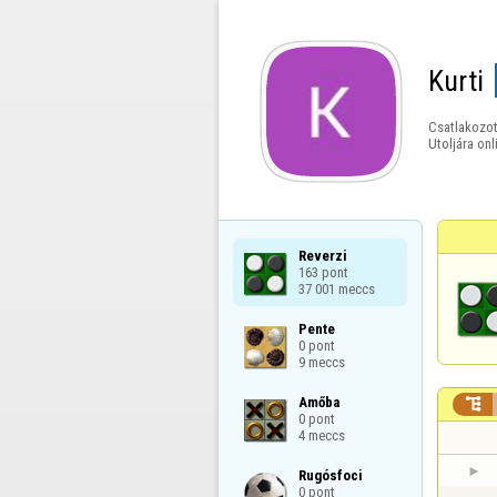
Kurti
Csatlakozot
Utoljára onl
Reverzi

163 pont

37 001 meccs
Pente

0 pont

9 meccs
Amőba


0 pont

4 meccs
Rugósfoci

0 pont
