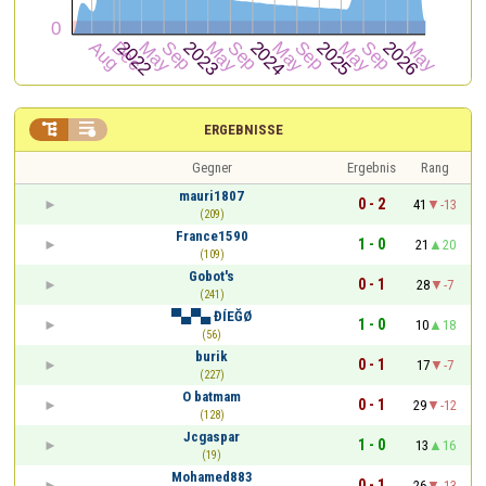


ERGEBNISSE
Gegner
Ergebnis
Rang
mauri1807
0 - 2
41
-13
(209)
France1590
1 - 0
21
20
(109)
Gobot's
0 - 1
28
-7
(241)
▀▄▀▄ ĐÍEĞØ
1 - 0
10
18
(56)
burik
0 - 1
17
-7
(227)
O batmam
0 - 1
29
-12
(128)
Jcgaspar
1 - 0
13
16
(19)
Mohamed883
0 - 1
26
-13