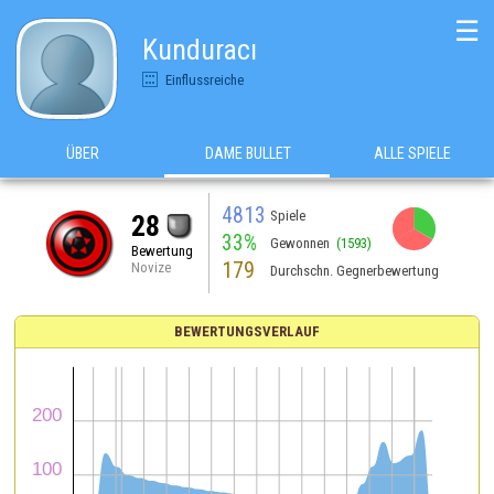
☰
Kunduracı
Einflussreiche
ÜBER
DAME BULLET
ALLE SPIELE
4813
Spiele
28
33%
Gewonnen
(1593)
Bewertung
179
Novize
Durchschn. Gegnerbewertung
BEWERTUNGSVERLAUF