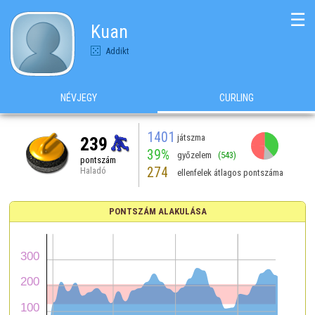
☰
Kuan
Addikt
NÉVJEGY
CURLING
1401
játszma
239
39%
győzelem
(543)
pontszám
274
Haladó
ellenfelek átlagos pontszáma
PONTSZÁM ALAKULÁSA