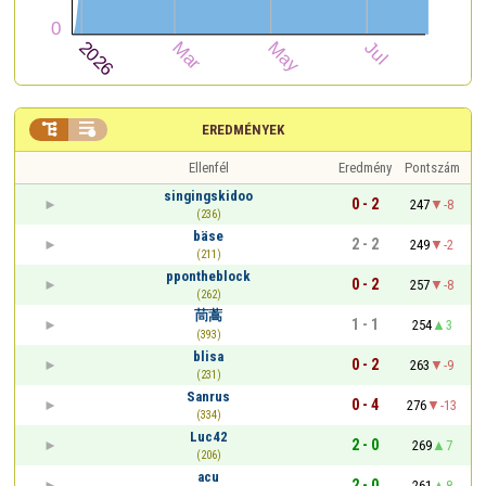


EREDMÉNYEK
Ellenfél
Eredmény
Pontszám
singingskidoo
0 - 2
247
-8
(236)
bäse
2 - 2
249
-2
(211)
ppontheblock
0 - 2
257
-8
(262)
茼蒿
1 - 1
254
3
(393)
blisa
0 - 2
263
-9
(231)
Sanrus
0 - 4
276
-13
(334)
Luc42
2 - 0
269
7
(206)
acu
2 - 0
261
8