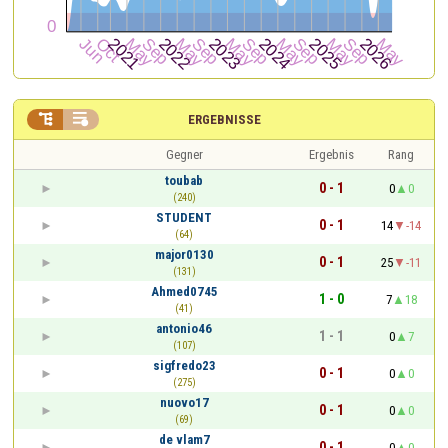


ERGEBNISSE
Gegner
Ergebnis
Rang
toubab
0 - 1
0
0
(240)
STUDENT
0 - 1
14
-14
(64)
major0130
0 - 1
25
-11
(131)
Ahmed0745
1 - 0
7
18
(41)
antonio46
1 - 1
0
7
(107)
sigfredo23
0 - 1
0
0
(275)
nuovo17
0 - 1
0
0
(69)
de vlam7
0 - 1
0
0