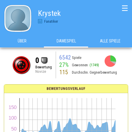
☰
Krystek
Fanatiker
ÜBER
DAMESPIEL
ALLE SPIELE
6542
Spiele
0
27%
Gewonnen
(1749)
Bewertung
115
Novize
Durchschn. Gegnerbewertung
BEWERTUNGSVERLAUF