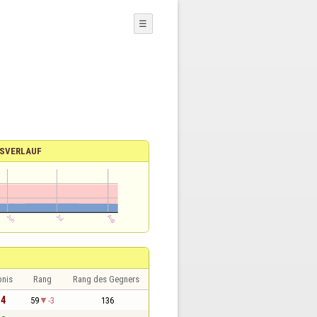
☰
SVERLAUF
bnis
Rang
Rang des Gegners
 4
59
-3
136