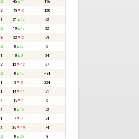
 0
45
14
116
 2
48
-3
120
 1
31
17
63
 0
19
12
32
 6
22
-3
59
 0
0
22
0
 1
0
0
34
 2
12
-12
67
 0
0
12
~81
 1
3
-3
224
 1
14
-11
51
 4
15
-1
0
 4
0
15
53
 1
7
-7
54
 4
26
-19
74
 0
0
26
8