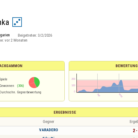
nka
garien
Beigetreten:
3/2/2026
ne:
vor 2 Monaten
 BACKGAMMON
BEWERTUNG
Spiele
Gewonnen
(306)
Durchschn. Gegnerbewertung
ERGEBNISSE
Gegner
Erge
VARADERO
2 -