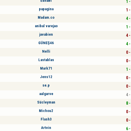
EdnaBi
1 -
papagina
1 -
Madam.co
4 -
anibal varejao
1 -
javabien
4 -
GÜNEŞ46
4 -
Nelli
0 -
Lastablas
0 -
Mark71
1 -
Jens12
0 -
se.p
0 -
aalgarve
4 -
Sücleyman
8 -
Michou2
0 -
Flash3
0 -
Artvin
6 -