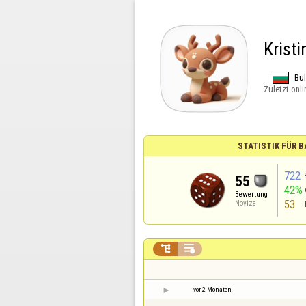
Kristi
Bul
Zuletzt onli
STATISTIK FÜR
722
55
42%
Bewertung
53
Novize


vor 2 Monaten