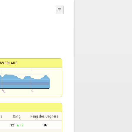
☰
SVERLAUF
is
Rang
Rang des Gegners
121
19
187