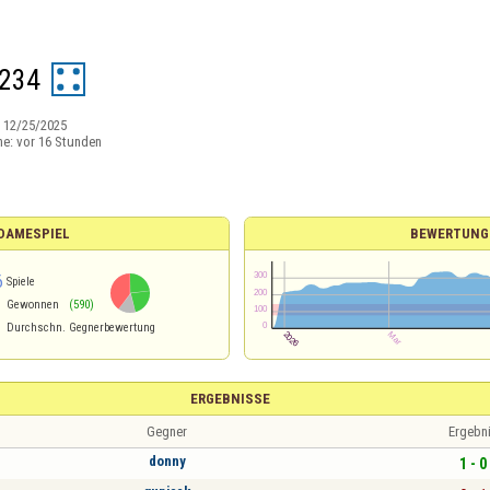
234
:
12/25/2025
ne:
vor 16 Stunden
 DAMESPIEL
BEWERTUNG
6
Spiele
Gewonnen
(590)
Durchschn. Gegnerbewertung
ERGEBNISSE
Gegner
Ergebn
donny
1 - 0