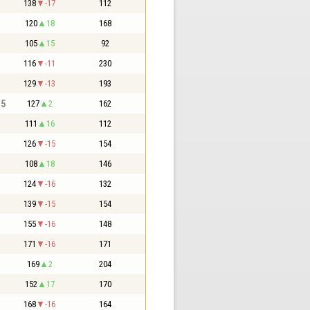
138
-17
112
120
18
168
105
15
92
116
-11
230
129
-13
193
,5
127
2
162
111
16
112
126
-15
154
108
18
146
124
-16
132
139
-15
154
155
-16
148
171
-16
171
169
2
204
152
17
170
168
-16
164