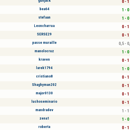
gunjack
0 - 1
bea64
1 - 0
stefaan
1 - 0
Leoncharrua
0 - 1
SERSE29
0 - 1
passe muraille
0,5 - 0
manolocruz
1 - 0
kraven
0 - 1
larek1794
1 - 0
cristiano8
0 - 1
Shaghyman202
0 - 1
major0130
0 - 1
luchoseminario
0 - 1
mandradev
1 - 1
zena1
1 - 0
roberta
0 - 1