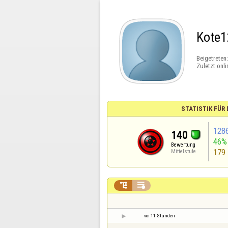
Kote1
Beigetreten
Zuletzt onli
STATISTIK FÜR
128
140
46%
Bewertung
179
Mittelstufe


vor 11 Stunden