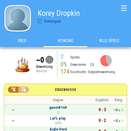
☰
Korey Dropkin
Stammgast
ÜBER
BOWLING
ALLE SPIELE
7
Spiele
~0
0%
Gewonnen
(0)
Bewertung
174
Novize
Durchschn. Gegnerbewertung


ERGEBNISSE
Gegner
Ergebnis
Rang
guest#160
0 - 3
~0
0
()
Let's play.
0 - 2
~0
0
(277)
Aigle Doré