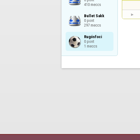
410 meccs
Bullet Sakk

0 pont

297 meccs
Rugósfoci

0 pont

1 meccs