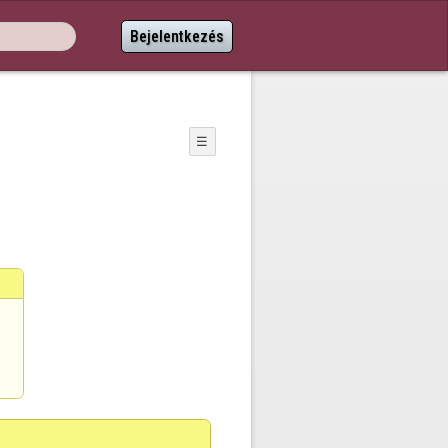
Bejelentkezés
☰