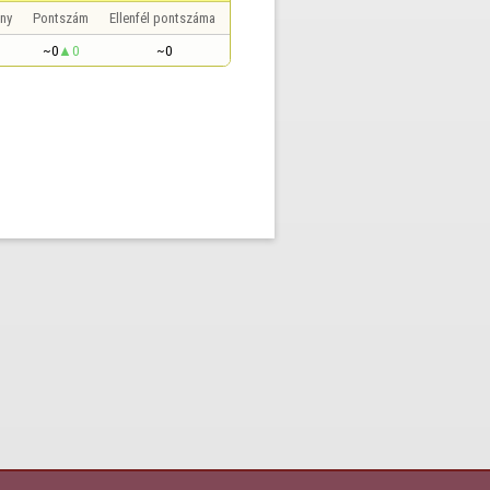
ny
Pontszám
Ellenfél pontszáma
~0
0
~0