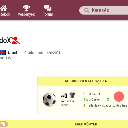




átékok
Versenyek
Fórum
doX

Izland
Csatlakozott:
1/26/2004
ine:
1 éve
RUGÓSFOCI STATISZTIKA
1
játszma
~0
0%
győzelem
(0)
pontszám
0
Újonc
ellenfelek átlagos pontszáma

EREDMÉNYEK