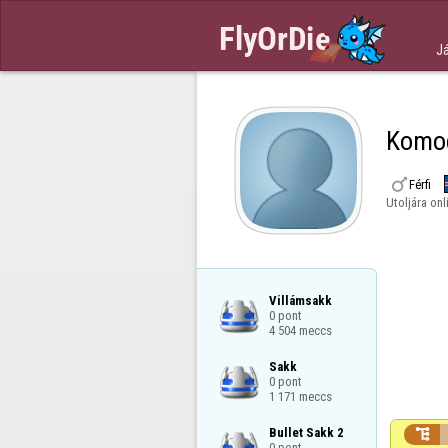
J
Komo

Férfi
Utoljára onl
Villámsakk

0 pont

4 504 meccs
Sakk

0 pont

1 171 meccs
Bullet Sakk 2


0 pont
