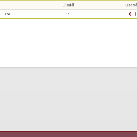
Ellenfél
Eredmé
-
0 - 1
1 éve