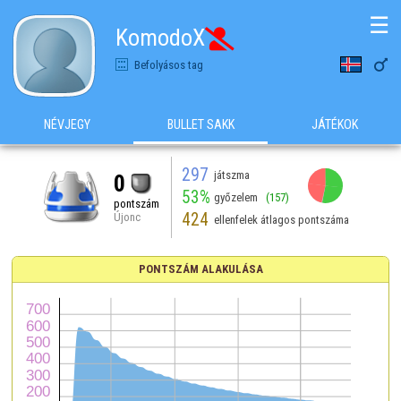
☰
KomodoX


Befolyásos tag
NÉVJEGY
BULLET SAKK
JÁTÉKOK
297
játszma
0
53%
győzelem
(157)
pontszám
424
Újonc
ellenfelek átlagos pontszáma
PONTSZÁM ALAKULÁSA