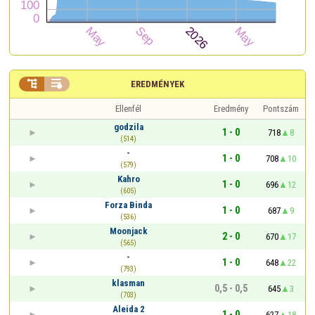


EREDMÉNYEK
Ellenfél
Eredmény
Pontszám
godzila
1 - 0
718
8
(514)
-
1 - 0
708
10
(579)
Kahro
1 - 0
696
12
(605)
Forza Binda
1 - 0
687
9
(536)
Moonjack
2 - 0
670
17
(565)
-
1 - 0
648
22
(793)
klasman
0,5 - 0,5
645
3
(703)
Aleida 2
1 - 0
627
18