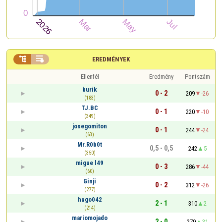


EREDMÉNYEK
Ellenfél
Eredmény
Pontszám
burik
0 - 2
209
-26
(183)
TJ.BC
0 - 1
220
-10
(349)
josegomiton
0 - 1
244
-24
(63)
Mr.R0b0t
0,5 - 0,5
242
5
(350)
migue l49
0 - 3
286
-44
(60)
Ginji
0 - 2
312
-26
(277)
hugo042
2 - 1
310
2
(214)
mariomojado
2 - 0
279
31