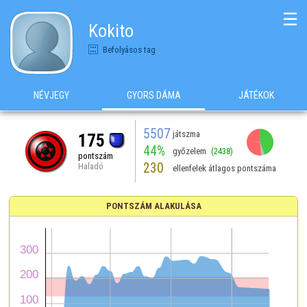
☰
Kokito
Befolyásos tag
NÉVJEGY
GYORS DÁMA
JÁTÉKOK
5507
játszma
175
44%
győzelem
(2438)
pontszám
230
Haladó
ellenfelek átlagos pontszáma
PONTSZÁM ALAKULÁSA