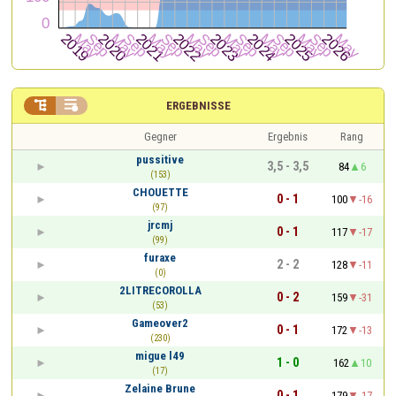


ERGEBNISSE
Gegner
Ergebnis
Rang
pussitive
3,5 - 3,5
84
6
(153)
CHOUETTE
0 - 1
100
-16
(97)
jrcmj
0 - 1
117
-17
(99)
furaxe
2 - 2
128
-11
(0)
2LITRECOROLLA
0 - 2
159
-31
(53)
Gameover2
0 - 1
172
-13
(230)
migue l49
1 - 0
162
10
(17)
Zelaine Brune
0 - 1
179
-17