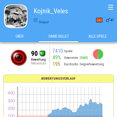
☰
Kojnik_Veles

47
Despot
ÜBER
DAME BULLET
ALLE SPIELE
7410
Spiele
90
49%
Gewonnen
(3662)
Bewertung
195
Mittelstufe
Durchschn. Gegnerbewertung
BEWERTUNGSVERLAUF