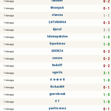
ladomer
0 - 2
1 hónapja
Moonjack
0 - 1
1 hónapja
slansea
1 - 1
1 hónapja
ÇATURANGA
0 - 3
1 hónapja
djuro2
2 - 2
1 hónapja
talumepabulee
1 - 0
1 hónapja
hiperbóreo
1 - 0
1 hónapja
QUENZA
0 - 3
1 hónapja
zazuna
0 - 2
1 hónapja
Rudolff
0 - 2
1 hónapja
ogorila
3 - 1
1 hónapja
A 🤜☀️🤛 R
1 - 0
1 hónapja
Richard89
0 - 1
1 hónapja
guerobreak
1 - 0
1 hónapja
V.T
1 - 0
1 hónapja
paolita mora
0 - 1
1 hónapja