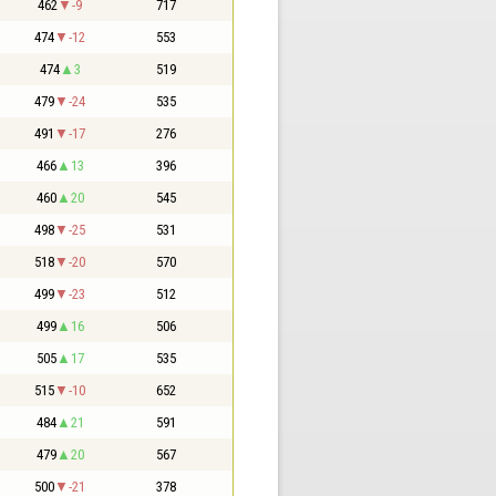
462
-9
717
474
-12
553
474
3
519
479
-24
535
491
-17
276
466
13
396
460
20
545
498
-25
531
518
-20
570
499
-23
512
499
16
506
505
17
535
515
-10
652
484
21
591
479
20
567
500
-21
378