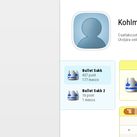
Kohlm
Csatlakozot
Utoljára onl
Bullet Sakk

457 pont

177 meccs
Bullet Sakk 2

16 pont

1 meccs
