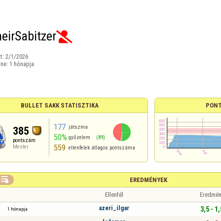
eirSabitzer

t:
2/1/2026
ine:
1 hónapja
BULLET SAKK STATISZTIKA
PONT
177
játszma
385
50%
győzelem
(89)
pontszám
559
Mester
ellenfelek átlagos pontszáma

EREDMÉNYEK
Ellenfél
Eredmén
azeri_ilgar
3,5 - 1,
1 hónapja