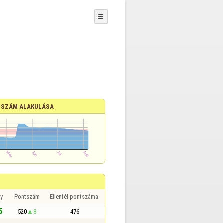
☰
SZÁM ALAKULÁSA
y
Pontszám
Ellenfél pontszáma
5
520
8
476