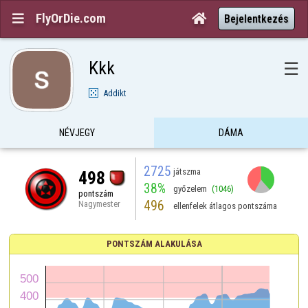
FlyOrDie.com


Bejelentkezés
Kkk
☰
Addikt
NÉVJEGY
DÁMA
2725
játszma
498
38%
győzelem
(1046)
pontszám
496
Nagymester
ellenfelek átlagos pontszáma
PONTSZÁM ALAKULÁSA