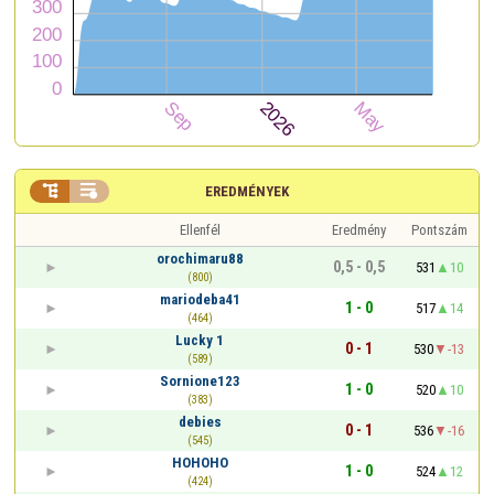


EREDMÉNYEK
Ellenfél
Eredmény
Pontszám
orochimaru88
0,5 - 0,5
531
10
(800)
mariodeba41
1 - 0
517
14
(464)
Lucky 1
0 - 1
530
-13
(589)
Sornione123
1 - 0
520
10
(383)
debies
0 - 1
536
-16
(545)
HOHOHO
1 - 0
524
12
(424)