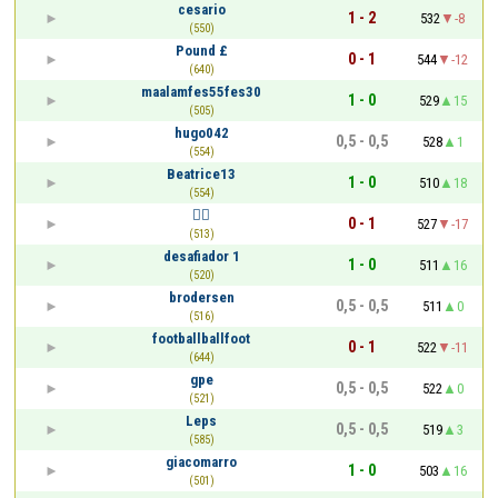
cesario
1 - 2
532
-8
(550)
Pound £
0 - 1
544
-12
(640)
maalamfes55fes30
1 - 0
529
15
(505)
hugo042
0,5 - 0,5
528
1
(554)
Beatrice13
1 - 0
510
18
(554)
🏴‍☠️
0 - 1
527
-17
(513)
desafiador 1
1 - 0
511
16
(520)
brodersen
0,5 - 0,5
511
0
(516)
footballballfoot
0 - 1
522
-11
(644)
gpe
0,5 - 0,5
522
0
(521)
Leps
0,5 - 0,5
519
3
(585)
giacomarro
1 - 0
503
16
(501)