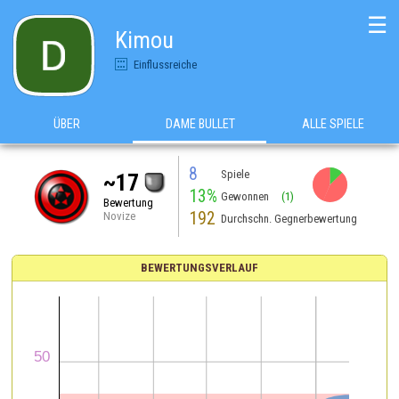
☰
Kimou
Einflussreiche
ÜBER
DAME BULLET
ALLE SPIELE
8
Spiele
~17
13%
Gewonnen
(1)
Bewertung
192
Novize
Durchschn. Gegnerbewertung
BEWERTUNGSVERLAUF