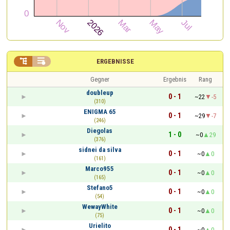


ERGEBNISSE
Gegner
Ergebnis
Rang
doubleup
0 - 1
~22
-5
(310)
ENIGMA 65
0 - 1
~29
-7
(246)
Diegolas
1 - 0
~0
29
(376)
sidnei da silva
0 - 1
~0
0
(161)
Marco955
0 - 1
~0
0
(165)
Stefano5
0 - 1
~0
0
(54)
WewayWhite
0 - 1
~0
0
(75)
Urielito
0 - 1
~0
0