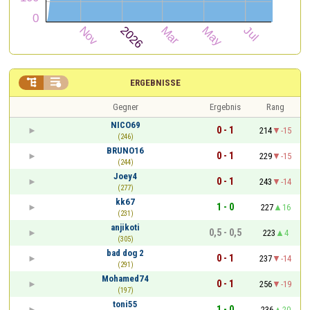


ERGEBNISSE
Gegner
Ergebnis
Rang
NICO69
0 - 1
214
-15
(246)
BRUNO16
0 - 1
229
-15
(244)
Joey4
0 - 1
243
-14
(277)
kk67
1 - 0
227
16
(231)
anjikoti
0,5 - 0,5
223
4
(305)
bad dog 2
0 - 1
237
-14
(291)
Mohamed74
0 - 1
256
-19
(197)
toni55
1 - 0
236
20