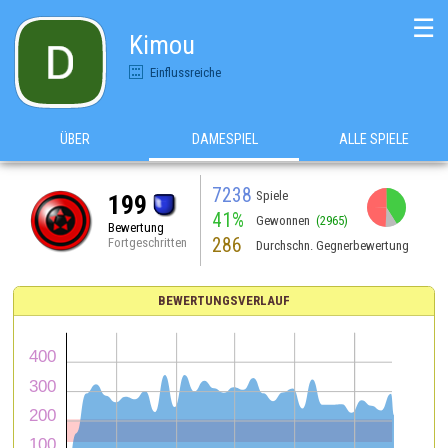
☰
Kimou
Einflussreiche
ÜBER
DAMESPIEL
ALLE SPIELE
7238
Spiele
199
41%
Gewonnen
(2965)
Bewertung
286
Fortgeschritten
Durchschn. Gegnerbewertung
BEWERTUNGSVERLAUF