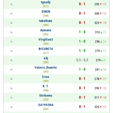
tgoody
0 - 1
293
-15
(311)
SIKEN
0 - 1
306
-13
(368)
takethatu
0 - 1
325
-19
(249)
Aymane
1 - 0
310
15
(294)
Virgíliov3
1 - 0
296
14
(255)
BICURETA
1 - 0
279
17
(311)
vdj
0,5 - 0,5
279
0
(289)
Valeria Jhamile
1 - 0
261
18
(295)
frinn
0 - 1
278
-17
(259)
R. T.
0 - 1
293
-15
(308)
Strikemu
0 - 1
311
-18
(273)
SA1992NA
0 - 1
326
-15
(339)