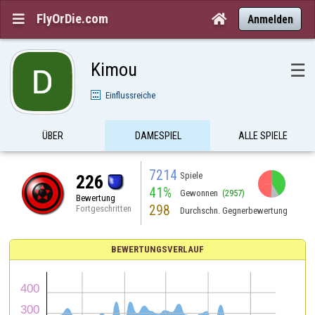
FlyOrDie.com


Anmelden
Kimou
☰
Einflussreiche
ÜBER
DAMESPIEL
ALLE SPIELE
7214
Spiele
226
41%
Gewonnen
(2957)
Bewertung
298
Fortgeschritten
Durchschn. Gegnerbewertung
BEWERTUNGSVERLAUF