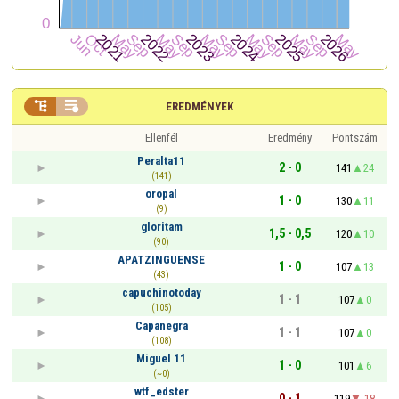


EREDMÉNYEK
Ellenfél
Eredmény
Pontszám
Peralta11
2 - 0
141
24
(141)
oropal
1 - 0
130
11
(9)
gloritam
1,5 - 0,5
120
10
(90)
APATZINGUENSE
1 - 0
107
13
(43)
capuchinotoday
1 - 1
107
0
(105)
Capanegra
1 - 1
107
0
(108)
Miguel 11
1 - 0
101
6
(~0)
wtf_edster
0 - 1
119
-18