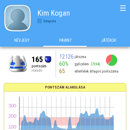
☰
Kim Kogan
Despota
NÉVJEGY
PAWN7
JÁTÉKOK
12126
játszma
165
60%
győzelem
(7234)
pontszám
65
Haladó
ellenfelek átlagos pontszáma
PONTSZÁM ALAKULÁSA