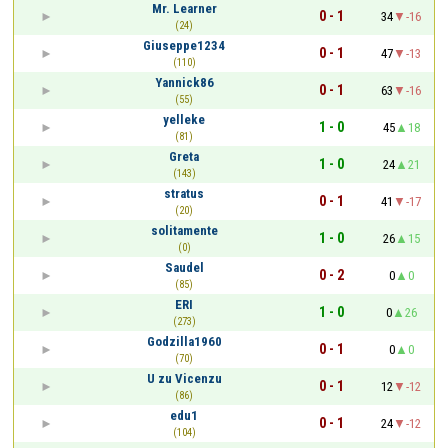
Mr. Learner
0 - 1
34
-16
(24)
Giuseppe1234
0 - 1
47
-13
(110)
Yannick86
0 - 1
63
-16
(55)
yelleke
1 - 0
45
18
(81)
Greta
1 - 0
24
21
(143)
stratus
0 - 1
41
-17
(20)
solitamente
1 - 0
26
15
(0)
Saudel
0 - 2
0
0
(85)
ERI
1 - 0
0
26
(273)
Godzilla1960
0 - 1
0
0
(70)
U zu Vicenzu
0 - 1
12
-12
(86)
edu1
0 - 1
24
-12
(104)