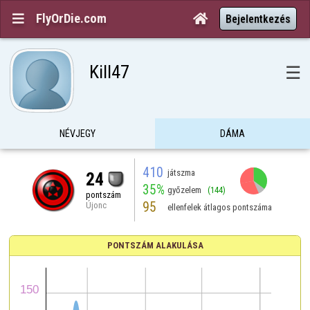
FlyOrDie.com


Bejelentkezés
Kill47
☰
NÉVJEGY
DÁMA
410
játszma
24
35%
győzelem
(144)
pontszám
95
Újonc
ellenfelek átlagos pontszáma
PONTSZÁM ALAKULÁSA