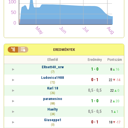


EREDMÉNYEK
Ellenfél
Eredmény
Pontszám
ERnett40_nrw
1 - 0
8
16
(7)
Ludovica1988
0 - 1
22
-14
(72)
Karl 18
0,5 - 0,5
22
0
(26)
paramesino
1 - 0
2
20
(88)
Haelty
0,5 - 0,5
1
1
(24)
Giuseppe1
0 - 1
18
-17
(0)