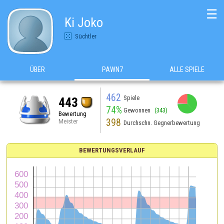
☰
Ki Joko
Süchtler
ÜBER
PAWN7
ALLE SPIELE
462
Spiele
443
74%
Gewonnen
(343)
Bewertung
398
Meister
Durchschn. Gegnerbewertung
BEWERTUNGSVERLAUF