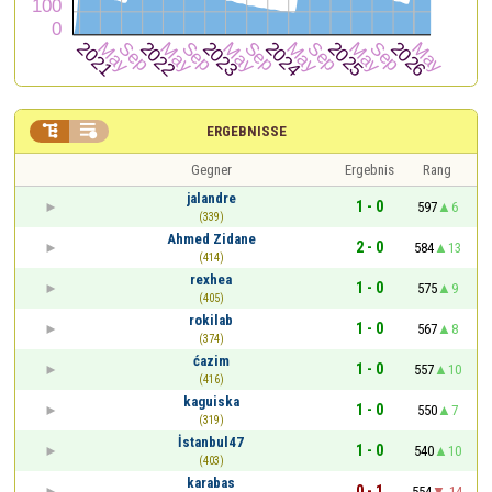


ERGEBNISSE
Gegner
Ergebnis
Rang
jalandre
1 - 0
597
6
(339)
Ahmed Zidane
2 - 0
584
13
(414)
rexhea
1 - 0
575
9
(405)
rokilab
1 - 0
567
8
(374)
ćazim
1 - 0
557
10
(416)
kaguiska
1 - 0
550
7
(319)
İstanbul47
1 - 0
540
10
(403)
karabas
0 - 1
554
-14