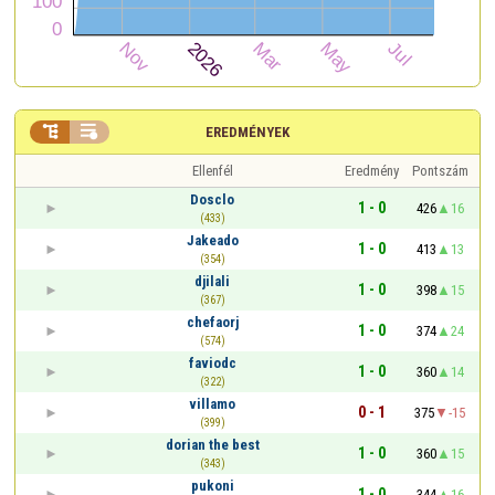


EREDMÉNYEK
Ellenfél
Eredmény
Pontszám
Dosclo
1 - 0
426
16
(433)
Jakeado
1 - 0
413
13
(354)
djilali
1 - 0
398
15
(367)
chefaorj
1 - 0
374
24
(574)
faviodc
1 - 0
360
14
(322)
villamo
0 - 1
375
-15
(399)
dorian the best
1 - 0
360
15
(343)
pukoni
1 - 0
344
16