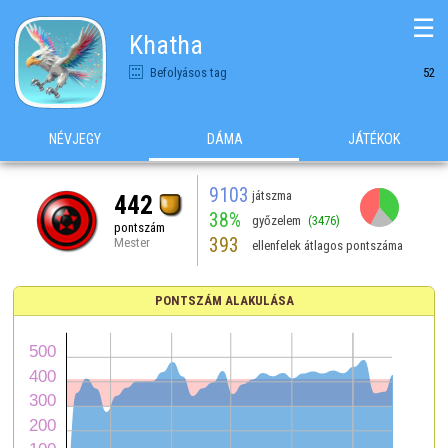
☰
Khatha
Befolyásos tag
52
NÉVJEGY
DÁMA
JÁTÉKOK
9103
játszma
442
38%
győzelem
(3476)
pontszám
393
Mester
ellenfelek átlagos pontszáma
PONTSZÁM ALAKULÁSA